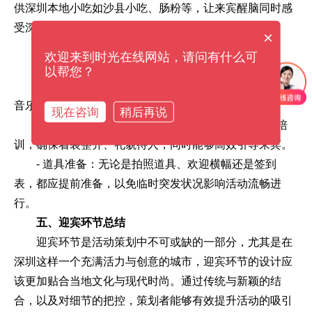
供深圳本地小吃如沙县小吃、肠粉等，让来宾醒脑同时感
受深圳的饮食文化。
×
四、迎宾环节的细节把控
欢迎来到时光在线网站，请问有什么可
迎宾环节中，各个细节也不容忽视：
以帮您？
- 音乐选择：根据活动的主题与氛围选择合适的背景
音乐，能够有效提升来宾的参与感。
现在咨询
稍后再说
- 工作人员培训：迎宾环节的工作人员应经过专业培
训，确保着装整齐、礼貌待人，同时能够高效引导来宾。
- 道具准备：无论是拍照道具、欢迎横幅还是签到
表，都应提前准备，以免临时突发状况影响活动流畅进
行。
五、迎宾环节总结
迎宾环节是活动策划中不可或缺的一部分，尤其是在
深圳这样一个充满活力与创意的城市，迎宾环节的设计应
该更加贴合当地文化与现代时尚。通过传统与新颖的结
合，以及对细节的把控，策划者能够有效提升活动的吸引