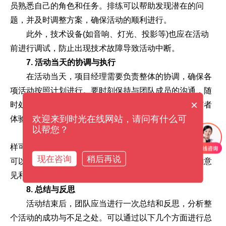
员熟悉自己的角色和任务。排练可以帮助发现潜在的问
题，并及时调整方案，确保活动的顺利进行。
此外，技术设备(如音响、灯光、投影等)也应在活动
前进行调试，防止出现技术故障导致活动中断。
7. 活动当天的协调与执行
在活动当天，项目经理需要负责整体的协调，确保各
项活动按照计划进行。要时刻保持与团队成员的沟通，随
×
时处理突发情况。确保每个环节都能顺利进行，让参与者
欢迎来到时光在线网站，请问有什么可
体验到良好的活动氛围。
以帮您？
例如，可以安排专人负责接待，与嘉宾进行沟通，这
样可以让他们感受到被重视。参与者的反馈也非常关键，
现在咨询
稍后再说
可以在活动结束后进行简单的问卷调研，以收集他们的意
见和建议。
8. 总结与反思
活动结束后，团队应当进行一次总结和反思，分析整
个活动的成功与不足之处。可以通过以下几个方面进行总