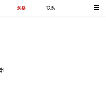
洞察
联系
7319
!